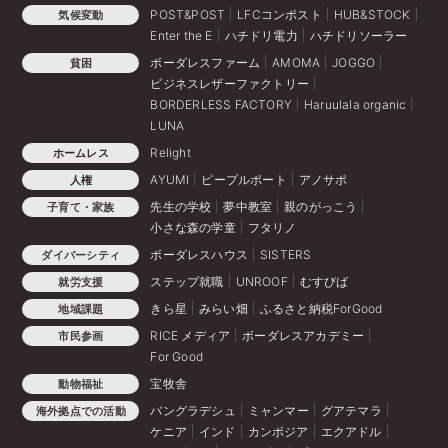
POST&POST
LFCコンポスト
HUB&STOCK
気候変動
Enter the E
ハチドリ電力
ハチドリソーラー
ボーダレスファーム
AMOMA
JOGGO
貧困
ビジネスレザーファクトリー
BORDERLESS FACTORY
Haruulala organic
LUNA
Relight
ホームレス
AYUMI
ピープルポート
アノサポ
人権
先生の学校
夢中教室
親のがっこう
子育て・家族
小さな森の学童
フタリノ
ボーダレスハウス
SISTERS
ダイバーシティ
ステップ就職
UNROOF
むすびば
就労支援
きら星
みらい畑
ふるさと納税ForGood
地域課題
RICE メディア
ボーダレスアカデミー
市民参画
For Good
宝牧舎
動物福祉
バングラデシュ
ミャンマー
グアテマラ
海外拠点での活動
ケニア
インド
カンボジア
エクアドル