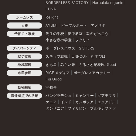
BORDERLESS FACTORY
Haruulala organic
LUNA
Relight
ホームレス
AYUMI
ピープルポート
アノサポ
人権
先生の学校
夢中教室
親のがっこう
子育て・家族
小さな森の学童
フタリノ
ボーダレスハウス
SISTERS
ダイバーシティ
ステップ就職
UNROOF
むすびば
就労支援
きら星
みらい畑
ふるさと納税ForGood
地域課題
RICE メディア
ボーダレスアカデミー
市民参画
For Good
宝牧舎
動物福祉
バングラデシュ
ミャンマー
グアテマラ
海外拠点での活動
ケニア
インド
カンボジア
エクアドル
タンザニア
フィリピン
ブルキナファソ